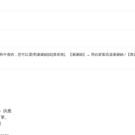
 黑毛和牛瘦肉，您可以選擇[涮涮鍋]或[壽喜燒]。【涮涮鍋】→ 用自家製高湯涮涮鍋 /
0）供應
訂單。
】