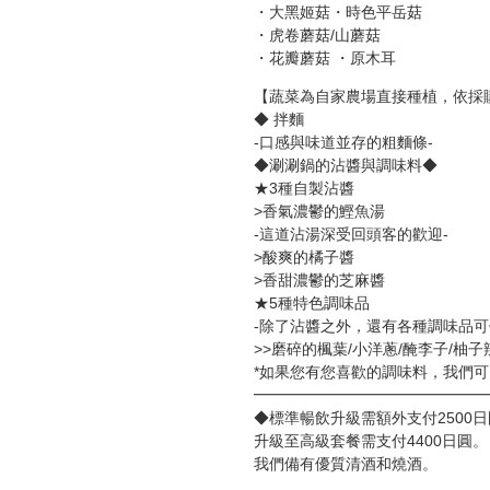
・大黑姬菇・時色平岳菇
・虎卷蘑菇/山蘑菇
・花瓣蘑菇 ・原木耳
【蔬菜為自家農場直接種植，依採
◆ 拌麵
-口感與味道並存的粗麵條-
◆涮涮鍋的沾醬與調味料◆
★3種自製沾醬
>香氣濃鬱的鰹魚湯
-這道沾湯深受回頭客的歡迎-
>酸爽的橘子醬
>香甜濃鬱的芝麻醬
★5種特色調味品
-除了沾醬之外，還有各種調味品可
>>磨碎的楓葉/小洋蔥/醃李子/柚子
*如果您有您喜歡的調味料，我們
━━━━━━━━━━━━━━━
◆標準暢飲升級需額外支付2500
升級至高級套餐需支付4400日圓。
我們備有優質清酒和燒酒。