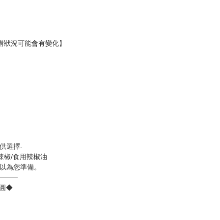
購狀況可能會有變化】
供選擇-
辣椒/食用辣椒油
可以為您準備。
━━━
日圓◆