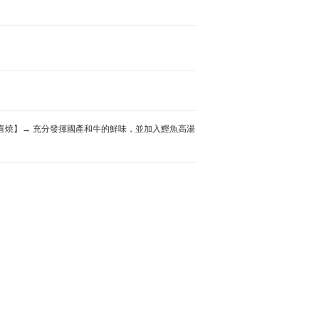
 【壽喜燒】→ 充分發揮國產和牛的鮮味，並加入鰹魚高湯