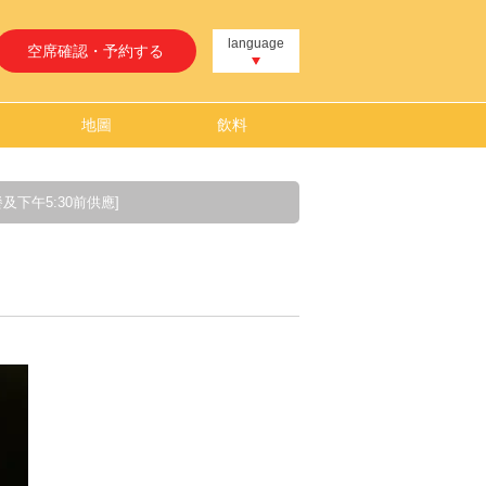
language
空席確認・予約する
地圖
飲料
餐及下午5:30前供應]