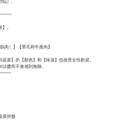
間預訂，
━━━
燒】。
裡肌肉）】【黑毛和牛瘦肉】
鮮蔬菜】的【顏色】和【味道】也很受女性歡迎。
和沾醬而不會感到無聊。
━━━
蔬菜拼盤