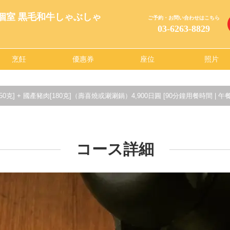
全個室 黒毛和牛しゃぶしゃ
ご予約・お問い合わせはこちら
03-6263-8829
烹飪
優惠券
座位
照片
50克] + 國產豬肉[180克]（壽喜燒或涮涮鍋）4,900日圓 [90分鐘用餐時間 | 午
コース詳細