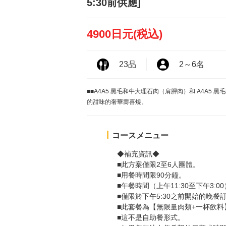
5:30前供應]
4900日元
(税込)
23品
2
～
6名
■■A4A5 黑毛和牛大理石肉（肩胛肉）和 A4A5
的甜味的奢華壽喜燒。
コースメニュー
◆補充資訊◆
■此方案僅限2至6人團體。
■用餐時間限90分鐘。
■午餐時間（上午11:30至下午3:0
■僅限於下午5:30之前開始的晚餐
■此套餐為【無限量肉類+一杯飲料
■這不是自助餐形式。