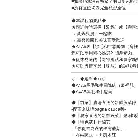
■如果您無法在您希望的日期或時
■所有座位均為完全私密座位
━━━━━━━━━━━━━━━
◆本課程的要點◆
★預訂時請選擇【涮鍋】或【壽喜
→ 涮鍋與湯汁一起吃
→ 壽喜燒因其美味而受歡迎
★A4A5級【黑毛和牛霜降肉（肩
您可以享用精心挑選的國產豬肉。
★從未見過的【奇特蘑菇和農家新
★可以盡情享受【味辰】的調味料
━━━━━━━━━━━━━━━
◇↓↓◆選單◆↓↓◇
◆A4A5黑毛和牛霜降肉（肩裡肌）
◆A4A5黑毛和牛瘦肉
◆【前菜】農場直送的新鮮蔬菜條
-配西京味噌bagna cauda醬-
◆【農家直送的新鮮蔬菜】涮涮鍋
◆【特色菇】什錦菇
-「你從未見過的稀有蘑菇」-
・布納豌豆 ・田茂木菇