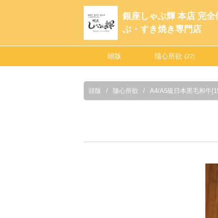
銀座しゃぶ輝 本店 完
ぶ・すき焼き専門店
頭版
隨心所欲
(22)
頭版
隨心所欲
A4/A5級日本黑毛和牛[1