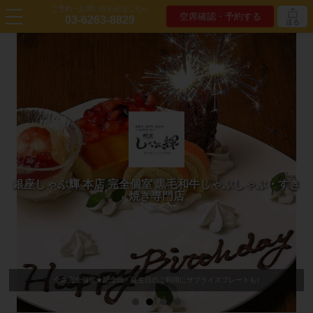
ご予約・お問い合わせはこちら
空席確認・予約する
03-6263-8829
送る
銀座しゃぶ輝 本店 完全個室 黒毛和牛しゃぶしゃぶ・すき
焼き専門店
全席完全個室★記念日・誕生日のご利用にサプライズプレートも♪