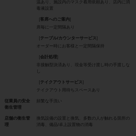
温あり
施設内のマスク着用依頼あり
店内に消
毒液設置
[
客席へのご案内
]
席毎に一定間隔あり
[
テーブル/カウンターサービス
]
オーダー時にお客様と一定間隔保持
[
会計処理
]
非接触型決済あり
現金等受け渡し時の手渡しな
し
[
テイクアウトサービス
]
テイクアウト用待ちスペースあり
従業員の安全
頻繁な手洗い
衛生管理
店舗の衛生管
換気設備の設置と換気
多数の人が触れる箇所の
理
消毒
備品/卓上設置物の消毒