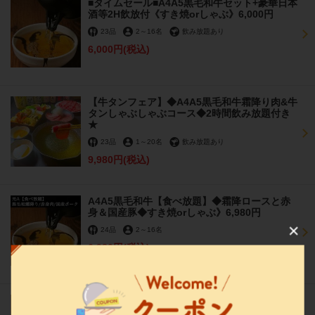
■タイムセール■A4A5黒毛和牛セット+豪華日本
酒等2H飲放付《すき焼orしゃぶ》6,000円
23品
2
～
16名
飲み放題あり
6,000円
(税込)
【牛タンフェア】◆A4A5黒毛和牛霜降り肉&牛
タンしゃぶしゃぶコース◆2時間飲み放題付き
★
23品
1
～
20名
飲み放題あり
9,980円
(税込)
A4A5黒毛和牛【食べ放題】◆霜降ロースと赤
この店舗情報をシェアする
身＆国産豚◆すき焼orしゃぶ》6,980円
24品
2
～
16名
銀座しゃぶ輝 本店 完全個室 黒毛和牛しゃぶしゃぶ・すき
6,980円
(税込)
焼き専門店
東京都中央区銀座５-9-5チアーズ銀座 4F
https://ginza-shabuki.owst.jp/
A4A5黒毛和牛セット+豪華日本酒等3時間飲放
付《すき焼orしゃぶ》5,000円