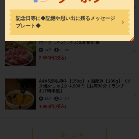
お店情報をコピー
23品
2
～
6名
飲み放題あり
5,000円
(税込)
記念日等に◆記憶や思い出に残るメッセージ
プレート◆
【平日ランチ限定】国産ポーク食べ放題｜国産
ポークしゃぶしゃぶ＆新鮮野菜
閉じる
24品
1
～
6名
2,980円
(税込)
A4A5黒毛和牛【150g】＋国産豚【180g】《す
き焼orしゃぶ》4,900円【お席90分｜ランチ
&17時半迄】
23品
2
～
6名
4,900円
(税込)
一覧へ
(22)