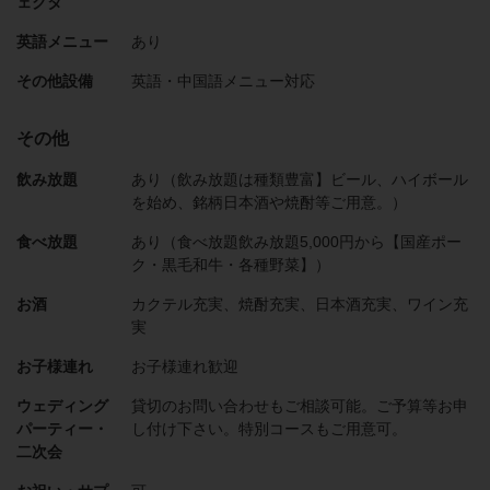
ェクタ
英語メニュー
あり
その他設備
英語・中国語メニュー対応
その他
飲み放題
あり（飲み放題は種類豊富】ビール、ハイボール
を始め、銘柄日本酒や焼酎等ご用意。）
食べ放題
あり（食べ放題飲み放題5,000円から【国産ポー
ク・黒毛和牛・各種野菜】）
お酒
カクテル充実、焼酎充実、日本酒充実、ワイン充
実
お子様連れ
お子様連れ歓迎
ウェディング
貸切のお問い合わせもご相談可能。ご予算等お申
パーティー・
し付け下さい。特別コースもご用意可。
二次会