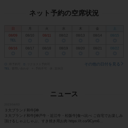
ネット予約の空席状況
日
月
火
水
木
金
土
08/09
08/10
08/11
08/12
08/13
08/14
08/15
TEL
◎
◎
◎
◎
◎
◎
08/16
08/17
08/18
08/19
08/20
08/21
08/22
◎
◎
◎
◎
◎
◎
◎
その他の日付を見る
◎
即予約可
□
リクエスト予約可
TEL
要問い合わせ
×
予約不可
休
定休日
ニュース
2023/04/03
３大ブランド和牛[神
３大ブランド和牛[神戸牛・近江牛・松阪牛]食べ比べ ご自宅でお楽しみ
頂けるしゃぶしゃぶ、すき焼き用お肉 https://t.co/9Cym6…