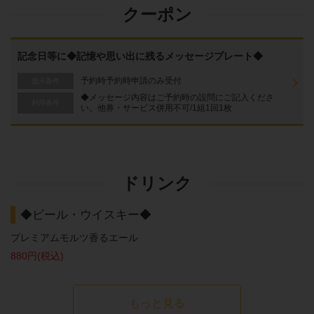
クーポン
記念日等に◆記憶や思い出に残るメッセージプレート◆
予約時予約時申請のみ受付
提示条件
◆メッセージ内容はご予約時の設問にご記入くださ
利用条件
い。他券・サービス併用不可/1組1回1枚
ドリンク
◆ビール・ウイスキー◆
プレミアムモルツ香るエール
880円
(税込)
もっと見る