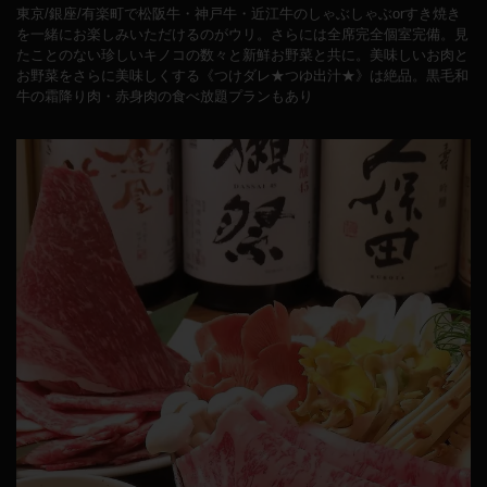
東京/銀座/有楽町で松阪牛・神戸牛・近江牛のしゃぶしゃぶorすき焼き
を一緒にお楽しみいただけるのがウリ。さらには全席完全個室完備。見
たことのない珍しいキノコの数々と新鮮お野菜と共に。美味しいお肉と
お野菜をさらに美味しくする《つけダレ★つゆ出汁★》は絶品。黒毛和
牛の霜降り肉・赤身肉の食べ放題プランもあり