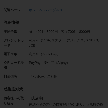
関連ページ
ホットペッパーグルメ
詳細情報
平均予算
昼：4001～5000円 夜：7001～8000円
クレジットカ
利用可（VISA､マスター､アメックス､DINERS､
ード
JCB）
電子マネー
利用可（ApplePay）
ＱＲコード決
PayPay、支付宝（Alipay）
済
料金備考
『PayPay』ご利用可
感染症対策
お客様への取
[
入店時
]
り組み
体調不良の方への自粛呼びかけあり
入店時の検